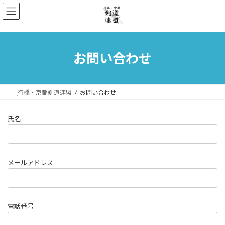
コ
ナ
ン
ビ
テ
ゲ
ン
ー
ツ
シ
へ
ョ
お問い合わせ
ス
ン
キ
に
ッ
移
プ
動
行橋・京都剣道連盟
お問い合わせ
氏名
メールアドレス
電話番号